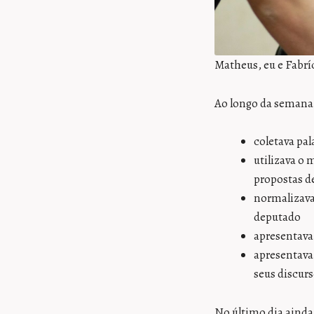
Matheus, eu e Fabrí
Ao longo da semana
coletava pal
utilizava o 
propostas d
normalizava
deputado
apresentava
apresentava
seus discurs
No último dia aind