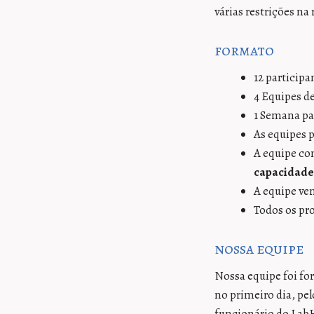
várias restrições na 
formato
12 participa
4 Equipes d
1 Semana pa
As equipes 
A equipe co
capacidade
A equipe ve
Todos os pr
nossa equipe
Nossa equipe foi f
no primeiro dia, pe
funcionário do Lab