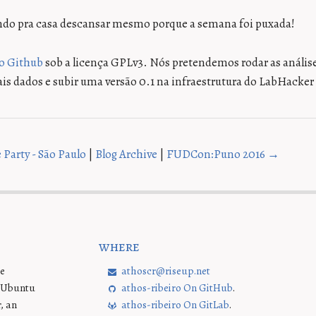
ndo pra casa descansar mesmo porque a semana foi puxada!
no Github
sob a licença GPLv3. Nós pretendemos rodar as análise
s dados e subir uma versão 0.1 na infraestrutura do LabHacker
 Party - São Paulo
|
Blog Archive
|
FUDCon:Puno 2016 →
where
re
athoscr@riseup.net
e Ubuntu
athos-ribeiro On GitHub
.
, an
athos-ribeiro On GitLab
.