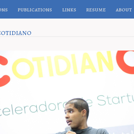
ons
publications
links
resume
about
cotidiano