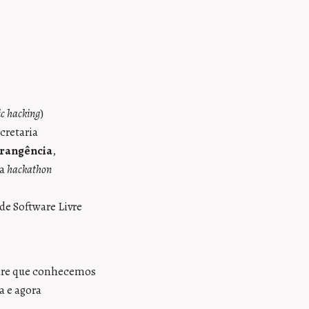
ic hacking
)
cretaria
rangência
,
da
hackathon
de Software Livre
ware que conhecemos
a e agora