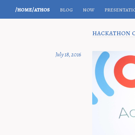
/home/athos
blog
now
presentati
hackathon 
July 18, 2016