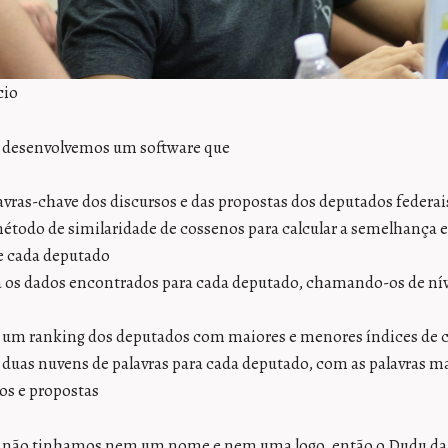
cio
 desenvolvemos um software que
avras-chave dos discursos e das propostas dos deputados federai
método de similaridade de cossenos para calcular a semelhança e
e cada deputado
 os dados encontrados para cada deputado, chamando-os de nív
 um ranking dos deputados com maiores e menores índices de 
 duas nuvens de palavras para cada deputado, com as palavras m
os e propostas
a não tinhamos nem um nome e nem uma logo, então o Dudu da