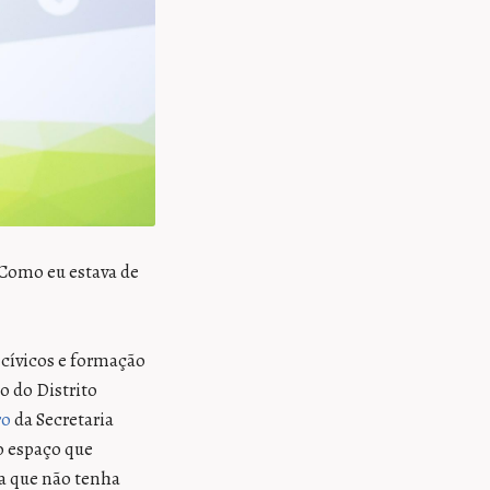
 Como eu estava de
 cívicos e formação
o do Distrito
ro
da Secretaria
o espaço que
a que não tenha