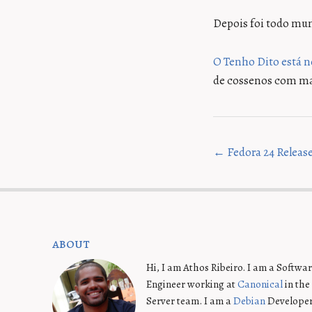
Depois foi todo mu
O Tenho Dito está 
de cossenos com mai
← Fedora 24 Release
about
Hi, I am Athos Ribeiro. I am a Softwa
Engineer working at
Canonical
in th
Server team. I am a
Debian
Developer