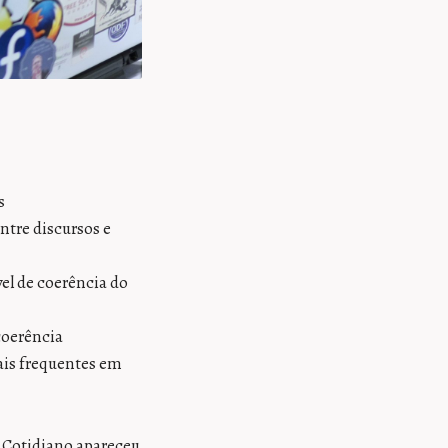
s
ntre discursos e
el de coerência do
coerência
ais frequentes em
 Cotidiano apareceu