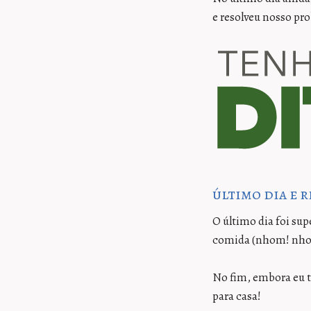
e resolveu nosso pr
último dia e 
O último dia foi sup
comida (nhom! nhom
No fim, embora eu t
para casa!