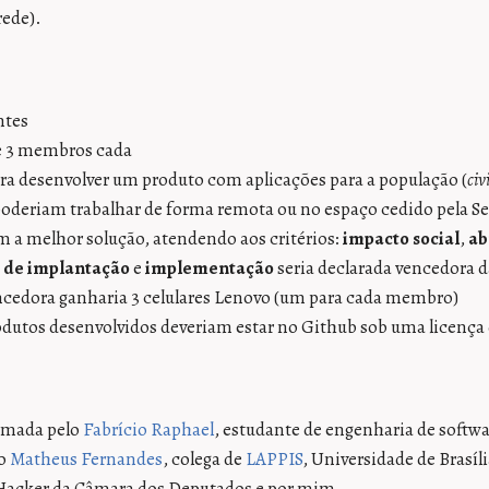
rede).
ntes
e 3 membros cada
ra desenvolver um produto com aplicações para a população (
civ
poderiam trabalhar de forma remota ou no espaço cedido pela Se
m a melhor solução, atendendo aos critérios:
impacto social
,
ab
 de implantação
e
implementação
seria declarada vencedora 
ncedora ganharia 3 celulares Lenovo (um para cada membro)
odutos desenvolvidos deveriam estar no Github sob uma licença 
ormada pelo
Fabrício Raphael
, estudante de engenharia de soft
lo
Matheus Fernandes
, colega de
LAPPIS
, Universidade de Brasíli
Hacker da Câmara dos Deputados e por mim.